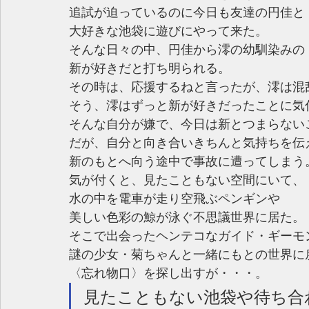
追試が迫っているのに今日も友達の円佳と
大好きな池袋に遊びにやって来た。
そんな日々の中、円佳から澪の幼馴染みの
新が好きだと打ち明られる。
その時は、応援するねと言ったが、澪は混
そう、澪はずっと新が好きだったことに気
そんな自分が嫌で、今日は新とつまらない
だが、自分と向き合いきちんと気持ちを伝
新のもとへ向う途中で事故に遭ってしまう
気が付くと、見たこともない空間にいて、
水の中を電車が走り空飛ぶペンギンや
美しい色彩の鯨が泳ぐ不思議世界に居た。
そこで出会ったヘンテコなガイド・ギーモ
謎の少女・菊ちゃんと一緒にもとの世界に
〈忘れ物口〉を探し出すが・・・。
見たこともない池袋や待ち合