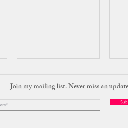
Join my mailing list. Never miss an updat
ラス
Sub
SONG TO SONG / ソング・ト
ゥ・ソング