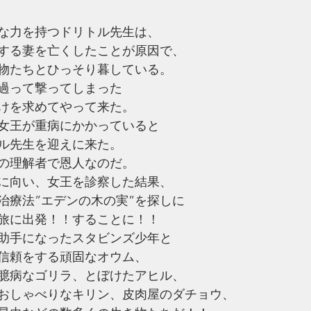
な力を持つドリトル先生は、
する妻を亡くしたことが原因で、
物たちとひっそり暮している。
過って撃ってしまった
けを求めてやって来た。
女王が重病にかかっていると
ル先生を迎えに来た。
の理解者で恩人なのだ。
に向い、女王を診察した結果、
治療法”エデンの木の実”を探しに
旅に出発！！することに！！
助手になったスタビンズ少年と
信頼をする頑固なオウム、
臆病なゴリラ、とぼけたアヒル、
おしゃべりなキリン、皮肉屋のダチョウ、