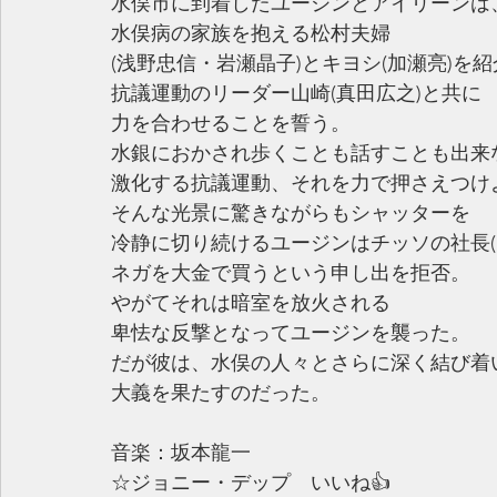
水俣市に到着したユージンとアイリーンは
水俣病の家族を抱える松村夫婦
(浅野忠信・岩瀬晶子)とキヨシ(加瀬亮)を
抗議運動のリーダー山崎(真田広之)と共に
力を合わせることを誓う。
水銀におかされ歩くことも話すことも出来
激化する抗議運動、それを力で押さえつけ
そんな光景に驚きながらもシャッターを
冷静に切り続けるユージンはチッソの社長(
ネガを大金で買うという申し出を拒否。
やがてそれは暗室を放火される
卑怯な反撃となってユージンを襲った。
だが彼は、水俣の人々とさらに深く結び着
大義を果たすのだった。
音楽：坂本龍一
☆ジョニー・デップ　いいね👍