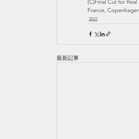
(C)Final Cut for Rea
France, Copenhagen F
2022
最新記事