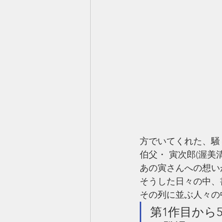
方でいてくれた、騒
伯父・ 寅次郎(渥美
あの寅さんへの想い
そうした日々の中、
その列に並ぶ人々の
第1作目から