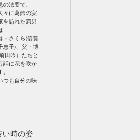
忌の法要で、
久々に葛飾の実
家を訪れた満男
は
母・さくら(倍賞
千恵子)、父・博
(前田吟）たちと
昔話に花を咲か
す。
いつも自分の味
若い時の姿