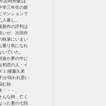
男(吉岡秀隆)は
中学三年生の娘
とマンションで
二人暮し。
最新作の評判は
良いが、次回作
の執筆にいまい
ち乗り気になれ
ないでいた。
何故か夢の中に
は初恋の人・イ
ズミ(後藤久美
子)が現われ思い
悩む始
末・・・。
そんな時、亡く
なった妻の七回