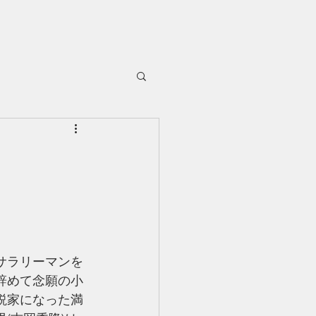
サラリーマンを
辞めて念願の小
説家になった満