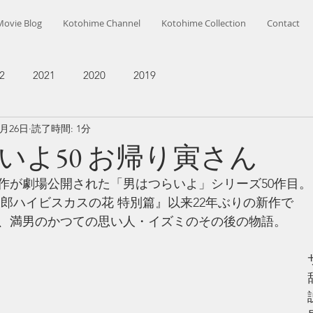
Movie Blog
Kotohime Channel
Kotohime Collection
Contact
2
2021
2020
2019
2月26日
読了時間: 1分
いよ50 お帰り寅さん
に第1作が劇場公開された「男はつらいよ」シリーズ50作目。
次郎ハイビスカスの花 特別篇』以来22年ぶりの新作で
、満男のかつての思い人・イズミのその後の物語。