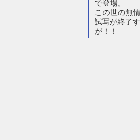
で登場。
この世の無
試写が終了
が！！