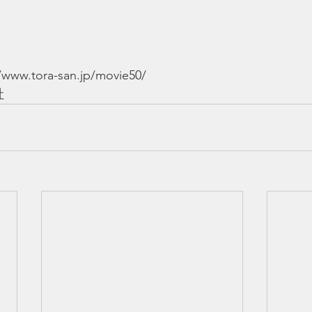
w.tora-san.jp/movie50/
社