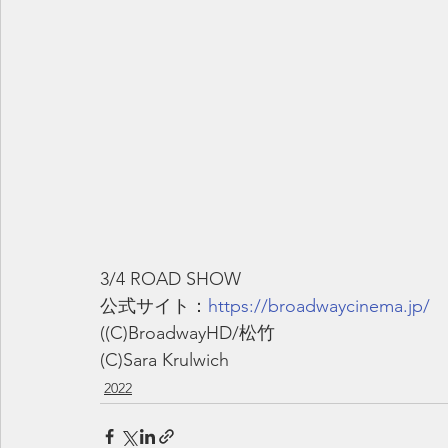
3/4 ROAD SHOW
公式サイト：
https://broadwaycinema.jp/
((C)BroadwayHD/松竹
(C)Sara Krulwich
2022