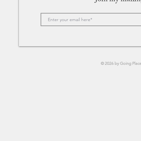
Join my mailin
Merry Christmas 〜ロンドンに
カフェ・ソ
奇跡を起こした男〜
さがつなぐ
© 2026 by Going Plac