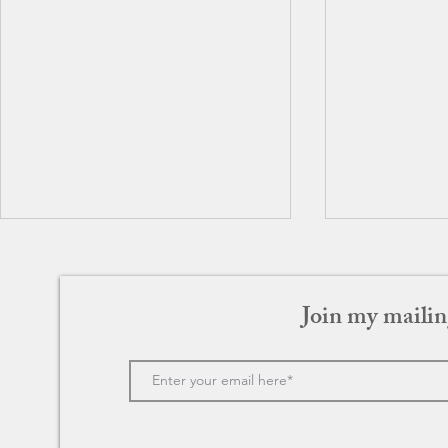
Join my mailin
GOGO(ゴゴ) 94歳の小学生
SONG TO 
ゥ・ソング