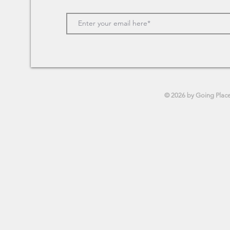
2023年 BEST CINEMA 第1
2023年 BES
位 モナリザ アンド ザ
位 ナポレ
ブラッドムーン
© 2026 by Going Plac