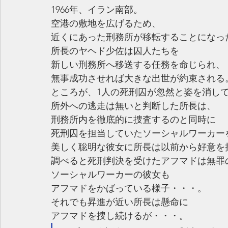
1966年、イラン南部。
空港の敷地を広げるため、
近くにあった刑務所が移転することになっ
所長のヤヘド少佐は囚人たちを
新しい刑務所へ移送する任務を命じられ、
無事成功させれば大きな出世が約束される
ところが、1人の死刑囚が忽然と姿を消し
所外への逃走は無いと判断した所長は、
刑務所内を徹底的に捜査するのと同時に
死刑囚を担当していたソーシャルワーカー
美しく聡明な彼女に所長は以前から好意を
調べると死刑判決を受けたアフマドは無罪
ソーシャルワーカーの彼女も
アフマドをかばっている様子・・・。
それでも昇進が近い所長は懸命に
アフマドを捜し続けるが・・・。