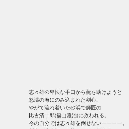
志々雄の卑怯な手口から薫を助けようと
怒濤の海にのみ込まれた剣心。
やがて流れ着いた砂浜で師匠の
比古清十郎(福山雅治)に救われる。
今の自分では志々雄を倒せないーーーー。