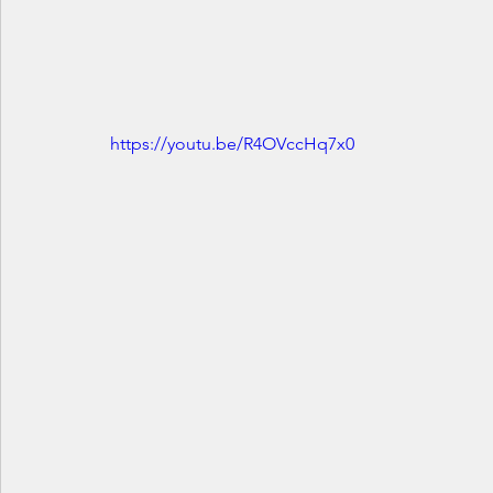
https://youtu.be/R4OVccHq7x0