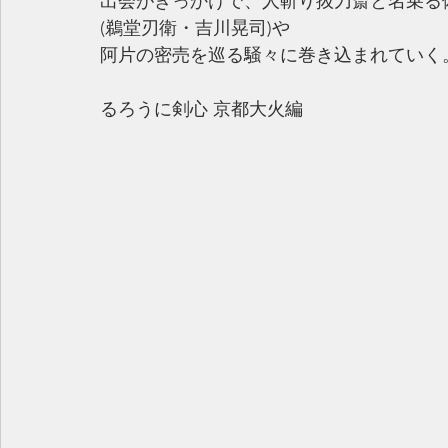
出会がきっかけで、人斬り抜刀斎と名乗る
(鵜堂刃衛・吉川晃司)や
阿片の密売を巡る騒々に巻き込まれていく
るろうに剣心 京都大火編