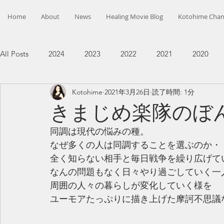
Home
About
News
Healing Movie Blog
Kotohime Chan
All Posts
2024
2023
2022
2021
2020
Kotohime
2021年3月26日
読了時間: 1分
きまじめ楽隊のぼ
同調は現代の悩みの種。
なぜ多くの人は同調することを選ぶのか・
全く知らない相手と毎日戦争を繰り広げて
なんの問題もなく日々やり過ごしていく一
周囲の人々の暮らしが変化していく様を
ユーモアたっぷりに描き上げた摩訶不思議